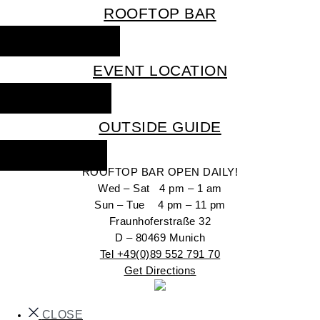
ROOFTOP BAR
RESERVE NOW
EVENT LOCATION
INQUIRE NOW
OUTSIDE GUIDE
GO OUT NOW
ROOFTOP BAR OPEN DAILY!
Wed – Sat 4 pm – 1 am
Sun – Tue 4 pm – 11 pm
Fraunhoferstraße 32
D – 80469 Munich
Tel +49(0)89 552 791 70
Get Directions
CLOSE