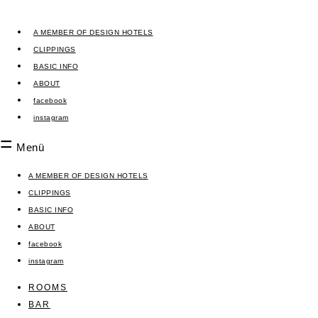
Zum
Inhalt
A MEMBER OF DESIGN HOTELS
springen
CLIPPINGS
BASIC INFO
ABOUT
facebook
instagram
Menü
A MEMBER OF DESIGN HOTELS
CLIPPINGS
BASIC INFO
ABOUT
facebook
instagram
ROOMS
BAR