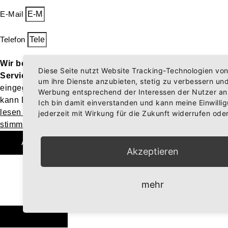
E-Mail
Telefon
Wir benötigen Ihre Zustimmung, um den ReCaptcha-
Diese Seite nutzt Website Tracking-Technologien von 
Service zu laden!
Wir verwenden reCAPTCHA, um Ihre
um ihre Dienste anzubieten, stetig zu verbessern un
eingegebenen Informationen zu überprüfen. Dieser Service
Werbung entsprechend der Interessen der Nutzer an
kann Daten zu Ihren Aktivitäten sammeln. Bitte
Ich bin damit einverstanden und kann meine Einwilli
lesen Sie die Details durch
und
jederzeit mit Wirkung für die Zukunft widerrufen ode
stimmen Sie der Nutzung des Service zu
, um fortzufahren.
An Event-Team senden
Akzeptieren
mehr
OUR ROOMS
BOOK NOW