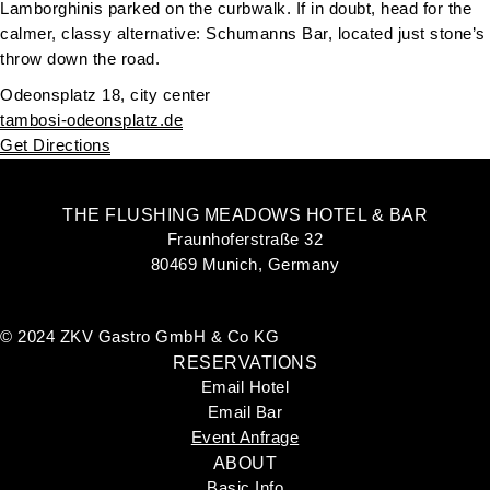
Lamborghinis parked on the curbwalk. If in doubt, head for the
calmer, classy alternative: Schumanns Bar, located just stone’s
throw down the road.
Odeonsplatz 18, city center
tambosi-odeonsplatz.de
Get Directions
THE FLUSHING MEADOWS HOTEL & BAR
Fraunhoferstraße 32
80469 Munich, Germany
©
2024 ZKV Gastro GmbH & Co KG
RESERVATIONS
Email Hotel
Email Bar
Event Anfrage
ABOUT
Basic Info