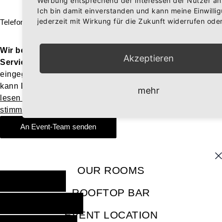
Werbung entsprechend der Interessen der Nutzer an
Ich bin damit einverstanden und kann meine Einwilli
jederzeit mit Wirkung für die Zukunft widerrufen ode
Telefon
Wir benötigen Ihre Zustimmung, um den ReCaptcha-
Akzeptieren
Service zu laden!
Wir verwenden reCAPTCHA, um Ihre
eingegebenen Informationen zu überprüfen. Dieser Service
kann Daten zu Ihren Aktivitäten sammeln. Bitte
mehr
lesen Sie die Details durch
und
stimmen Sie der Nutzung des Service zu
, um fortzufahren.
An Event-Team senden
OUR ROOMS
BOOK NOW
ROOFTOP BAR
RESERVE NOW
EVENT LOCATION