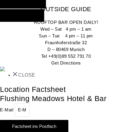
INQUIRE NOW
OUTSIDE GUIDE
GO OUT NOW
ROOFTOP BAR OPEN DAILY!
Wed – Sat 4 pm – 1 am
Sun – Tue 4 pm – 11 pm
Fraunhoferstraße 32
D – 80469 Munich
Tel +49(0)89 552 791 70
Get Directions
CLOSE
Location Factsheet
Flushing Meadows Hotel & Bar
E-Mail
Factsheet ins Postfach