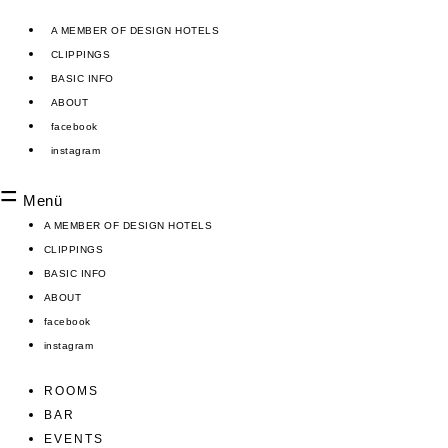
Zum
Inhalt
A MEMBER OF DESIGN HOTELS
springen
CLIPPINGS
BASIC INFO
ABOUT
facebook
instagram
Menü
A MEMBER OF DESIGN HOTELS
CLIPPINGS
BASIC INFO
ABOUT
facebook
instagram
ROOMS
BAR
EVENTS