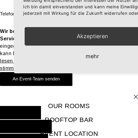
Werbung entsprechend der Interessen der Nutzer an
Ich bin damit einverstanden und kann meine Einwilli
jederzeit mit Wirkung für die Zukunft widerrufen ode
Telefon
Wir benötigen Ihre Zustimmung, um den ReCaptcha-
Akzeptieren
Service zu laden!
Wir verwenden reCAPTCHA, um Ihre
eingegebenen Informationen zu überprüfen. Dieser Service
kann Daten zu Ihren Aktivitäten sammeln. Bitte
mehr
lesen Sie die Details durch
und
stimmen Sie der Nutzung des Service zu
, um fortzufahren.
An Event-Team senden
OUR ROOMS
BOOK NOW
ROOFTOP BAR
RESERVE NOW
EVENT LOCATION