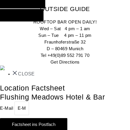
INQUIRE NOW
OUTSIDE GUIDE
GO OUT NOW
ROOFTOP BAR OPEN DAILY!
Wed – Sat 4 pm – 1 am
Sun – Tue 4 pm – 11 pm
Fraunhoferstraße 32
D – 80469 Munich
Tel +49(0)89 552 791 70
Get Directions
CLOSE
Location Factsheet
Flushing Meadows Hotel & Bar
E-Mail
Factsheet ins Postfach